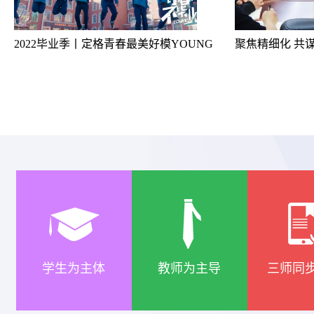
2022毕业季丨定格青春最美好模YOUNG
坚定信念 踔厉前行 | 云南长水实验中学举行“知校爱校荣校”主题升旗仪式
学生为主体
教师为主导
三师同