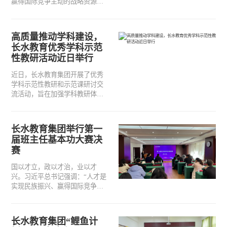
赢得国际竞争主动的战略资源。
面对百年未有之大变局，置身肩
负民族乃至国家未来的教育事
业，长水教育集团始终把人才建
高质量推动学科建设，
设摆在首要地位，加大力度推动
长水教育优秀学科示范
人才引进工程，锻造科教兴国的
性教研活动近日举行
一流人才方阵，助力中西部地区
教育优质均衡发展。
近日，长水教育集团开展了优秀
学科示范性教研和示范课研讨交
流活动，旨在加强学科教研体系
建设，提升课堂教学质量，引领
青年教师的专业成长，助力高质
量教育教学体系的建设，集团全
长水教育集团举行第一
国各校区各学科组教师2000余人
届班主任基本功大赛决
在线上进行观摩学习。
赛
国以才立，政以才治，业以才
兴。习近平总书记强调：“人才是
实现民族振兴、赢得国际竞争主
动的战略资源。”长水教育集团自
办学以来，始终将人才建设摆在
首位，持续推动建设在全国具有
长水教育集团“鲤鱼计
创新性、引领性的一流人才队