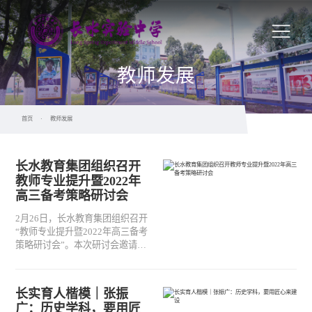
教师发展
首页
·
教师发展
长水教育集团组织召开
教师专业提升暨2022年
高三备考策略研讨会
2月26日，长水教育集团组织召开
“教师专业提升暨2022年高三备考
策略研讨会”。本次研讨会邀请到
来自昆明市教科院专家、长水教
育集团名师针对统测成绩进行质
量分析和高三数学、物理、地理
长实育人楷模｜张振
三个科目二轮复习备考难点展开
广：历史学科，要用匠
研讨，为长水教师在高考二轮备