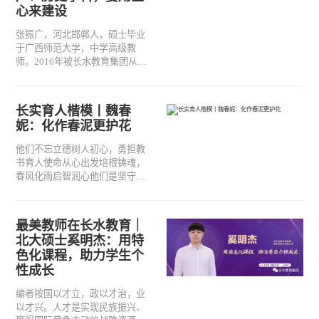
心来建设
考中遇到的难题进行“把脉问诊”，
精准助力长水师生为2022年高考
张振广，河北邯郸人，硕士毕业
蓄能。
于广西师范大学，中学高级教
师。2016年被长水教育集团从河
北引进到云南，从教以来先后荣
获馆陶县优秀教师荣誉称号、邯
郸市高考突出贡献奖、邯郸市优
长实育人楷模丨魏春
秀教科研骨干教师、邯郸市命题
妮：化作春泥更护花
工作先进个人、长水教育集团名
师、集团优秀中心主任，主持市
他们不忘立德树人初心，勇担教
级课题两项，参与河北省、云南
书育人使命从心出发培根铸魂，
省省级课题，获得河北省优秀教
春风化雨启智润心他们是坚守长
育科研、教学实验成果与云南省
水的耕耘者是社会主义建设者和
优秀民办教科研成果二等奖等多
接班人的护花使者今年，是云南
项荣誉。
长水实验中学走过的第八个年头
最美教师在长水教育｜
我们即将迎来举校同庆的时刻回
北大硕士奚明杰：用特
望走过的历程那些平凡而又不平
色化课程，助力学生个
凡的一线教师那些关于爱与奉献
性成长
的故事
编者按国以才立，政以才治，业
以才兴。人才是实现民族振兴、