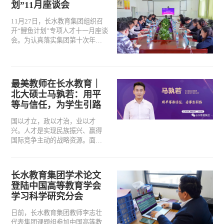
划”11月座谈会
伍。班主任作为学校、家庭、社
会联系的纽带和桥梁，是加强和
11月27日，长水教育集团组织召
提升学生思想道德素养的核心力
开“鲤鱼计划”专项人才十一月座谈
量，是推动素质教育的主力军。
会。为认真落实集团第十次年会
报告提出的“建立人才队伍建设总
体规划，加快人才结构调整，优
化人力资源配置”等要求，持续激
活人力资源效能，抓好“两支队伍”
最美教师在长水教育｜
建设，座谈会围绕“如何树立长水
北大硕士马孰若：用平
实验中学品牌”“长水教育的特色化
等与信任，为学生引路
发展路径”“职业教育及普职融通的
探索” 三个议题，进行分组讨论发
国以才立，政以才治，业以才
言。
兴。人才是实现民族振兴、赢得
国际竞争主动的战略资源。面对
百年未有之大变局，置身肩负民
族乃至国家未来的教育事业，长
水教育集团始终把人才建设摆在
长水教育集团学术论文
首要地位，加大力度推动人才引
登陆中国高等教育学会
进工程，锻造科教兴国的一流人
学习科学研究分会
才方阵，助力中西部地区教育优
质均衡发展。
日前，长水教育集团教师李志壮
代表集团课题组参加中国高等教