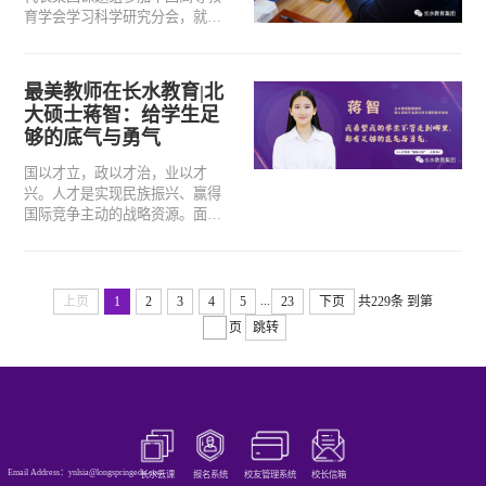
育学会学习科学研究分会，就主
题论文“基于教育神经科学的K12
习题推荐算法研究”进行报告，深
度解析了此项课题对减轻学生的
最美教师在长水教育|北
课业负担的重要作用。
大硕士蒋智：给学生足
够的底气与勇气
国以才立，政以才治，业以才
兴。人才是实现民族振兴、赢得
国际竞争主动的战略资源。面对
百年未有之大变局，置身肩负民
族乃至国家未来的教育事业，长
水教育集团始终把人才建设摆在
首要地位，加大力度推动人才引
...
上页
1
2
3
4
5
23
下页
共229条
到第
进工程，锻造科教兴国的一流人
页
跳转
才方阵，助力中西部地区教育优
质均衡发展。
Email Address：ynlsia@longspringedu.com
长水云课
报名系统
校友管理系统
校长信箱