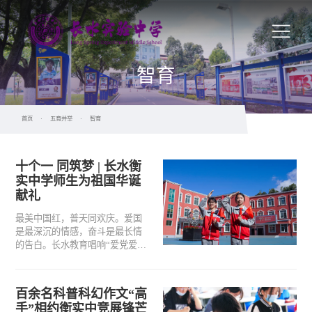
智育
首页
·
五育并举
·
智育
十个一 同筑梦 | 长水衡
实中学师生为祖国华诞
献礼
最美中国红，普天同欢庆。爱国
是最深沉的情感，奋斗是最长情
的告白。长水教育唱响“爱党爱国
爱社会主义”时代主旋律，以德智
体美劳“五育并举”为抓手，广泛开
展“十个一，同筑梦”系列活动，祝
百余名科普科幻作文“高
福祖国母亲生日快乐！
手”相约衡实中竞展锋芒