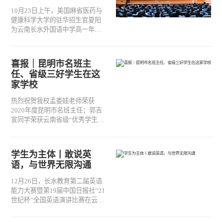
10月23日上午，美国麻省医药与
健康科学大学的驻华招生官夏阳
为云南长水外国语中学高一年
级、初一年级、出国留学部的同
学们带来了一场关于欧美医疗体
系及医药专业的科普讲座。
喜报｜昆明市名班主
任、省级三好学生在这
家学校
热烈祝贺我校孟娄娃老师荣获
2020年度昆明市名班主任；郭吉
宣同学荣获云南省级“优秀学生干
部”；劳诗雅、华健安、刘宸希、
韩林伯四位同学荣获云南省级“三
好学生”。
学生为主体丨敢说英
语，与世界无限沟通
12月26日，长水教育第二届英语
能力大赛暨第19届中国日报社“21
世纪杯”全国英语演讲比赛在云南
长水外国语中学成功举办。来自
长水教育集团衡实中13个校区的