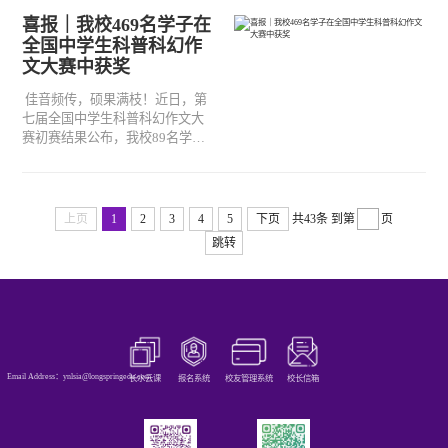
430位优秀选手从5500多名参赛者
喜报｜我校469名学子在
中脱颖而出进入到省赛决赛，他
全国中学生科普科幻作
们围绕不同主题发表演讲，自信
文大赛中获奖
地展示出新时代衡实学子的风
采。
佳音频传，硕果满枝！近日，第
七届全国中学生科普科幻作文大
赛初赛结果公布，我校89名学子
荣获省级一等奖，137名学生荣获
省级二等奖，243名学生荣获省级
三等奖。在此，特向获奖的学生
及指导教师表达热烈的祝贺！
上页
1
2
3
4
5
下页
共43条
到第
页
跳转
Email Address：ynlsia@longspringedu.com
长水云课
报名系统
校友管理系统
校长信箱