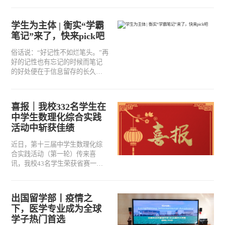
学生为主体 | 衡实“学霸
笔记”来了，快来pick吧
俗话说：“好记性不如烂笔头。”再
好的记性也有忘记的时候而笔记
的好处便在于信息留存的长久笔
记，是流淌于纸上的智慧结晶一
笔一划，是青春的努力见证一字
一句，是学生的独家记忆好笔
喜报｜我校332名学生在
记，就要晒出来！
中学生数理化综合实践
活动中斩获佳绩
近日，第十三届中学生数理化综
合实践活动（第一轮）传来喜
讯，我校43名学生荣获省赛一等
奖，107名学生荣获省赛二等奖，
182名学生荣获省赛三等奖。在
此，特向获奖的332名优秀学子表
出国留学部丨疫情之
示热烈的祝贺，并向辛勤付出的
下，医学专业成为全球
指导老师表示衷心的感谢！
学子热门首选