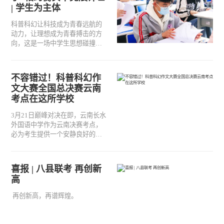
| 学生为主体
科普科幻让科技成为青春远航的
动力，让理想成为青春搏击的方
向，这是一场中学生思想碰撞、
畅想明天的比赛，这是一场中学
生描绘未来社会的比赛，这是一
场中学生绽放青春魅力的比赛。3
不容错过！科普科幻作
月21日，来自全省百余名中学
文大赛全国总决赛云南
生，汇聚在云南长水外国语中学
考点在这所学校
（衡实中长外校区）参加第七届
全国中学生科普科幻作文大赛总
3月21日巅峰对决在即，云南长水
决赛，向着冠军发起最后的冲
外国语中学作为云南决赛考点，
刺！
必为考生提供一个安静良好的考
试环境。期待同学们文思泉涌，
下笔如有神，取得优异的成绩！
喜报 | 八县联考 再创新
高
再创新高，再谱辉煌。